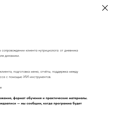
иента нутрициолога
в сопровождении клиента нутрициолога: от дневника
оля динамики.
клиента, подготовка меню, отчёты, поддержка между
есса с помощью ИИ-инструментов.
ке
жание, формат обучения и практические материалы.
предзаписи — мы сообщим, когда программа будет