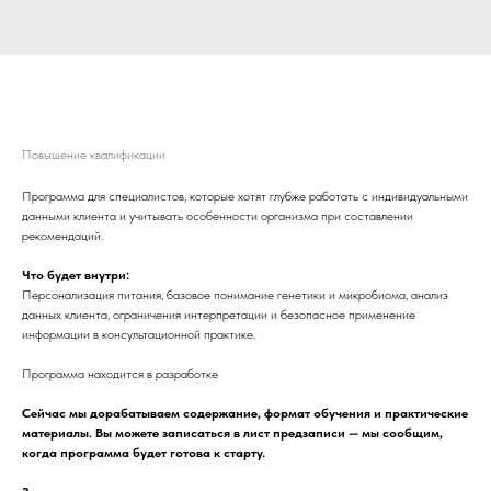
Персонализированное питание: генетика,
микробиом, анализ данных клиента
Повышение квалификации
Программа для специалистов, которые хотят глубже работать с индивидуальными
данными клиента и учитывать особенности организма при составлении
рекомендаций.
Что будет внутри:
Персонализация питания, базовое понимание генетики и микробиома, анализ
данных клиента, ограничения интерпретации и безопасное применение
информации в консультационной практике.
Программа находится в разработке
Сейчас мы дорабатываем содержание, формат обучения и практические
материалы. Вы можете записаться в лист предзаписи — мы сообщим,
когда программа будет готова к старту.