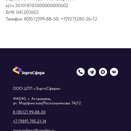
к/сч 301018105000000000602
БИК 041203602
Телефон: 8(8512)99-88-50; +7(927)280-26-12
ООО ЦПП «ЗоргоСфера»
414040, г. Астрахань,
ул. Марфинская/Раскольникова 7А/12
8 (8512) 99-88-50
+7 (989) 795-21-14
zorgosphera@yandex.ru