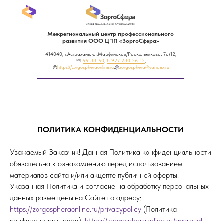
Межрегиональный центр профессионального
развития ООО ЦПП «ЗоргоСфера»
414040, г.Астрахань, ул.Марфинская/Раскольникова, 7а/12,
🕾
99-88-50
,
8-927-280-26-12
,
©
https://zorgospheraonline.ru
,@
zorgosphera@yandex.ru
ПОЛИТИКА КОНФИДЕНЦИАЛЬНОСТИ
Уважаемый Заказчик! Данная Политика конфиденциальности
обязательна к ознакомлению перед использованием
материалов сайта и/или акцепте публичной оферты!
Указанная Политика и согласие на обработку персональных
данных размещены на Сайте по адресу:
https://zorgospheraonline.ru/privacypolicy
(Политика
конфиденциальности),
https://zorgospheraonline.ru/approval